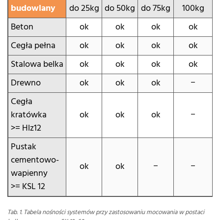
budowlany
do 25kg
do 50kg
do 75kg
100kg
Beton
ok
ok
ok
ok
Cegła pełna
ok
ok
ok
ok
Stalowa belka
ok
ok
ok
ok
Drewno
ok
ok
ok
−
Cegła
kratówka
ok
ok
ok
−
>= Hlz12
Pustak
cementowo-
ok
ok
−
−
wapienny
>= KSL 12
Tab. 1. Tabela nośności systemów przy zastosowaniu mocowania w postaci