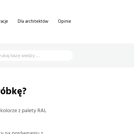
racje
Dla architektów
Opinie
róbkę?
kolorze z palety RAL
ty na porównaniu z