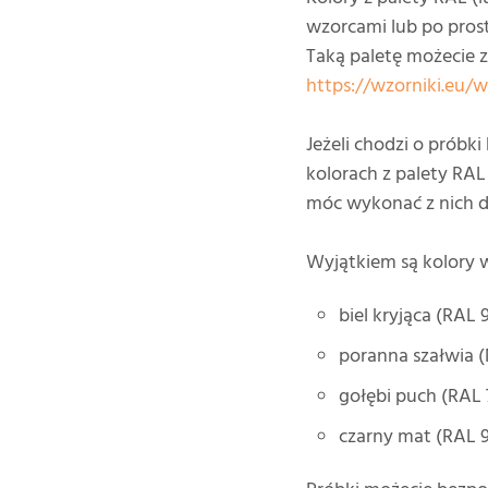
wzorcami lub po pros
Taką paletę możecie z
https://wzorniki.eu/w
Jeżeli chodzi o próbk
kolorach z palety RAL 
móc wykonać z nich d
Wyjątkiem są kolory w
biel kryjąca (RAL 
poranna szałwia 
gołębi puch (RAL
czarny mat (RAL 