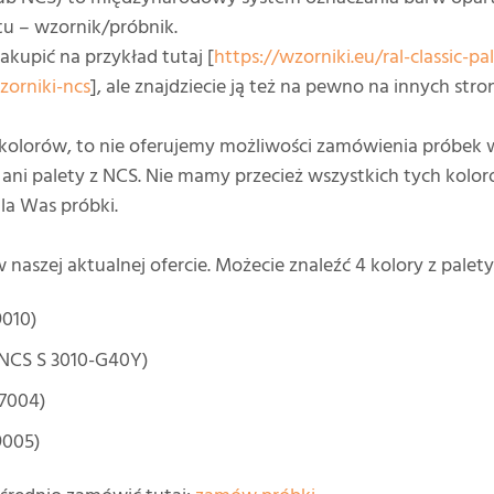
tu – wzornik/próbnik.
akupić na przykład tutaj [
https://wzorniki.eu/ral-classic-pa
zorniki-ncs
], ale znajdziecie ją też na pewno na innych str
i kolorów, to nie oferujemy możliwości zamówienia próbek 
ani palety z NCS. Nie mamy przecież wszystkich tych kolorów
la Was próbki.
 naszej aktualnej ofercie. Możecie znaleźć 4 kolory z palet
9010)
(NCS S 3010-G40Y)
 7004)
9005)