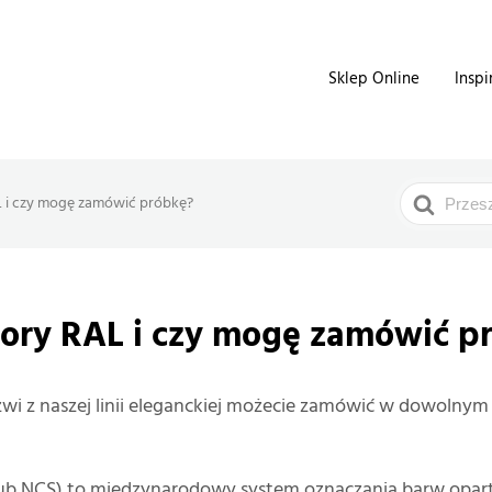
Sklep Online
Inspi
Search
L i czy mogę zamówić próbkę?
For
olory RAL i czy mogę zamówić p
zwi z naszej linii eleganckiej możecie zamówić w dowolnym 
(lub NCS) to międzynarodowy system oznaczania barw opar