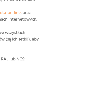
leta-on-line
, oraz
onach internetowych.
we wszystkich
 (są ich setki!), aby
y RAL lub NCS: