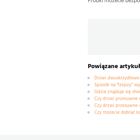
Próbki możecie bezpo
Powiązane artyku
Drzwi dwuskrzydłowe 
Sposób na “lżejszy” 
Gdzie znajduje się s
Czy drzwi przesuwne n
Czy drzwi przesuwne s
Czy możecie dobrać ko