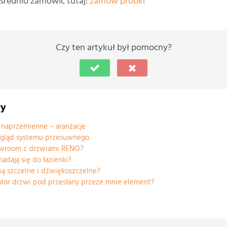
średnio zamówić tutaj:
zamów próbki
Czy ten artykuł był pomocny?
ły
naprzemienne – aranżacje
wygląd systemu przesuwnego
howroom z drzwiami RENO?
adają się do łazienki?
ą szczelne i dźwiękoszczelne?
lor drzwi pod przesłany przeze mnie element?