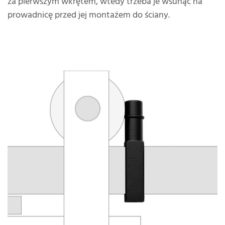
za pierwszym wkrętem, wtedy trzeba je wsunąć na
prowadnicę przed jej montażem do ściany.